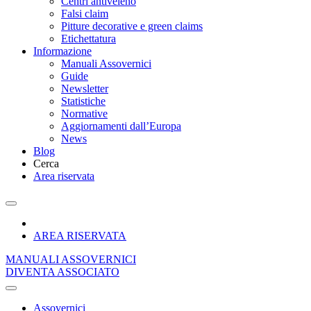
Centri antiveleno
Falsi claim
Pitture decorative e green claims
Etichettatura
Informazione
Manuali Assovernici
Guide
Newsletter
Statistiche
Normative
Aggiornamenti dall’Europa
News
Blog
Cerca
Area riservata
AREA RISERVATA
MANUALI ASSOVERNICI
DIVENTA ASSOCIATO
Assovernici