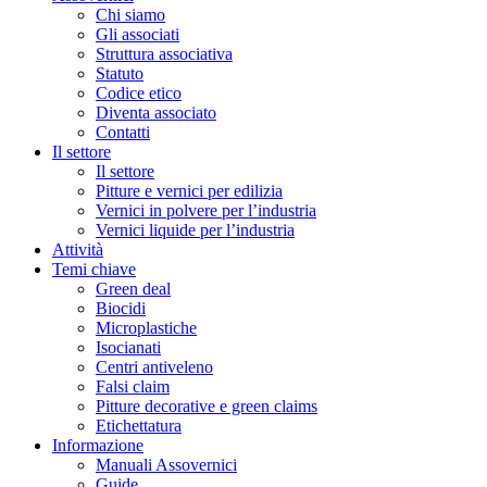
Chi siamo
Gli associati
Struttura associativa
Statuto
Codice etico
Diventa associato
Contatti
Il settore
Il settore
Pitture e vernici per edilizia
Vernici in polvere per l’industria
Vernici liquide per l’industria
Attività
Temi chiave
Green deal
Biocidi
Microplastiche
Isocianati
Centri antiveleno
Falsi claim
Pitture decorative e green claims
Etichettatura
Informazione
Manuali Assovernici
Guide