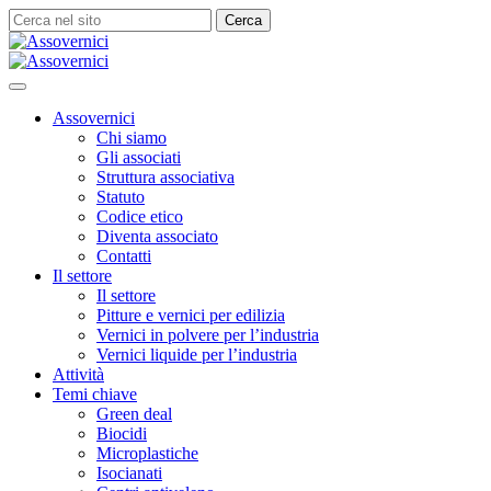
Assovernici
Chi siamo
Gli associati
Struttura associativa
Statuto
Codice etico
Diventa associato
Contatti
Il settore
Il settore
Pitture e vernici per edilizia
Vernici in polvere per l’industria
Vernici liquide per l’industria
Attività
Temi chiave
Green deal
Biocidi
Microplastiche
Isocianati